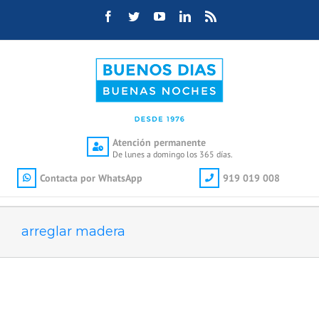
Saltar
Facebook
Twitter
YouTube
LinkedIn
Rss
al
contenido
Atención permanente
De lunes a domingo los 365 días.
Contacta por WhatsApp
919 019 008
arreglar madera