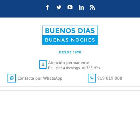
Saltar
Facebook
Twitter
YouTube
LinkedIn
Rss
al
contenido
Atención permanente
De lunes a domingo los 365 días.
Contacta por WhatsApp
919 019 008