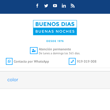
Saltar
Facebook
Twitter
YouTube
LinkedIn
Rss
al
contenido
Atención permanente
De lunes a domingo los 365 días.
Contacta por WhatsApp
919 019 008
color