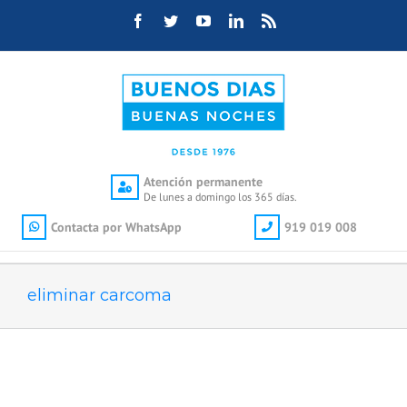
Saltar
Facebook
Twitter
YouTube
LinkedIn
Rss
al
contenido
Atención permanente
De lunes a domingo los 365 días.
Contacta por WhatsApp
919 019 008
eliminar carcoma