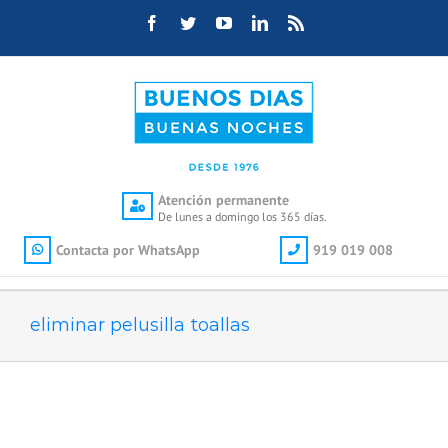
Saltar
Facebook
Twitter
YouTube
LinkedIn
Rss
al
contenido
Atención permanente
De lunes a domingo los 365 días.
Contacta por WhatsApp
919 019 008
eliminar pelusilla toallas