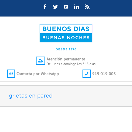
Saltar
Facebook
Twitter
YouTube
LinkedIn
Rss
al
contenido
Atención permanente
De lunes a domingo los 365 días.
Contacta por WhatsApp
919 019 008
grietas en pared