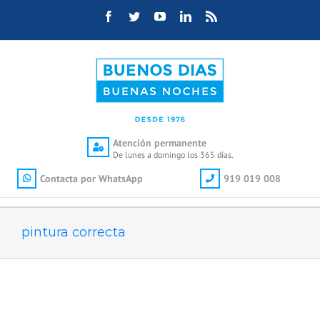
Saltar
Facebook
Twitter
YouTube
LinkedIn
Rss
al
contenido
Atención permanente
De lunes a domingo los 365 días.
Contacta por WhatsApp
919 019 008
pintura correcta