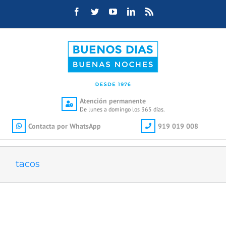
Saltar
Facebook
Twitter
YouTube
LinkedIn
Rss
al
contenido
Atención permanente
De lunes a domingo los 365 días.
Contacta por WhatsApp
919 019 008
tacos