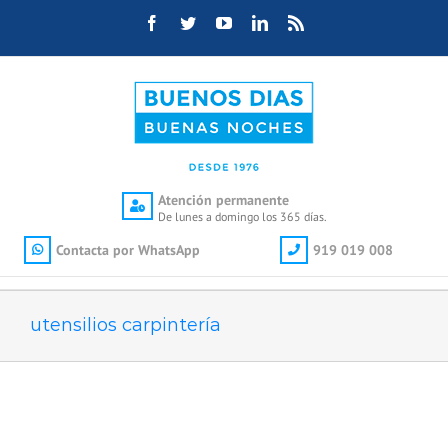
Saltar
Facebook
Twitter
YouTube
LinkedIn
Rss
al
contenido
Atención permanente
De lunes a domingo los 365 días.
Contacta por WhatsApp
919 019 008
utensilios carpintería