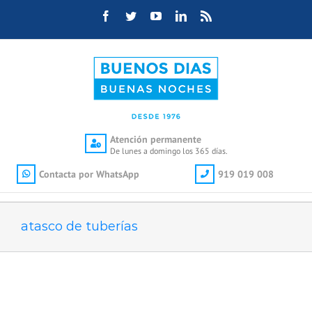
Saltar
Facebook
Twitter
YouTube
LinkedIn
Rss
al
contenido
Atención permanente
De lunes a domingo los 365 días.
Contacta por WhatsApp
919 019 008
atasco de tuberías