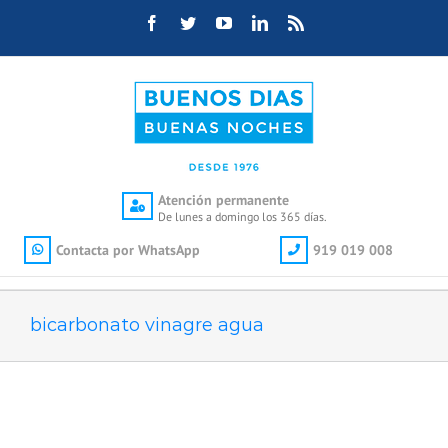
Saltar
Facebook
Twitter
YouTube
LinkedIn
Rss
al
contenido
Atención permanente
De lunes a domingo los 365 días.
Contacta por WhatsApp
919 019 008
bicarbonato vinagre agua