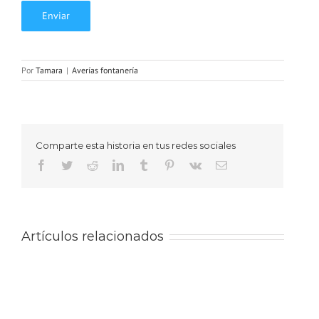
Por
Tamara
|
Averías fontanería
Comparte esta historia en tus redes sociales
Facebook
Twitter
Reddit
LinkedIn
Tumblr
Pinterest
Vk
Correo
electrónico
Artículos relacionados