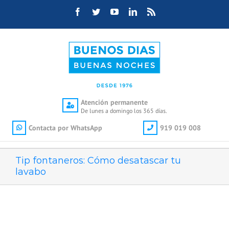
Saltar
Facebook
Twitter
YouTube
LinkedIn
Rss
al
contenido
Atención permanente
De lunes a domingo los 365 días.
Contacta por WhatsApp
919 019 008
Tip fontaneros: Cómo desatascar tu
lavabo