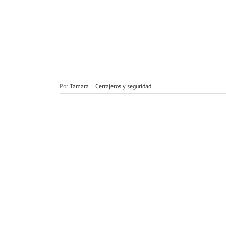
otege tu hogar
dad
dad
Por
Tamara
|
Cerrajeros y seguridad