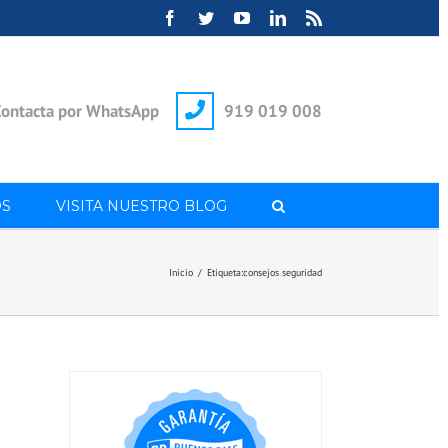
Facebook
Twitter
YouTube
LinkedIn
Rss
ontacta por WhatsApp
919 019 008
S
VISITA NUESTRO BLOG
Inicio
/
Etiqueta:
consejos seguridad