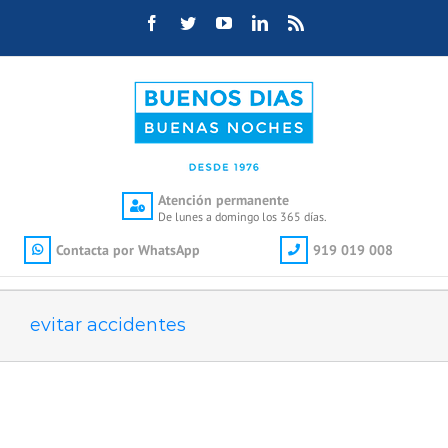
Saltar
Facebook
Twitter
YouTube
LinkedIn
Rss
al
contenido
Atención permanente
De lunes a domingo los 365 días.
Contacta por WhatsApp
919 019 008
evitar accidentes