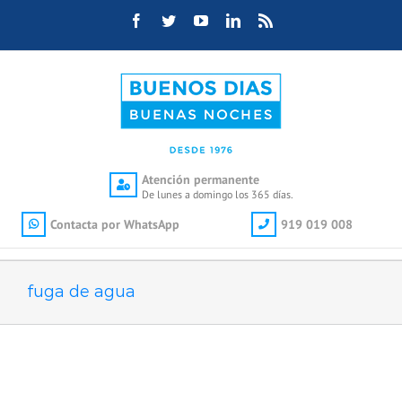
Saltar
Facebook
Twitter
YouTube
LinkedIn
Rss
al
contenido
Atención permanente
De lunes a domingo los 365 días.
Contacta por WhatsApp
919 019 008
fuga de agua