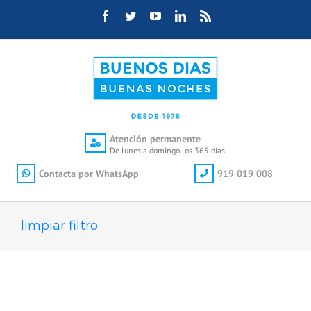
Saltar
Facebook
Twitter
YouTube
LinkedIn
Rss
al
contenido
Atención permanente
De lunes a domingo los 365 días.
Contacta por WhatsApp
919 019 008
limpiar filtro