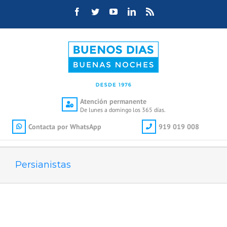
Saltar
Facebook
Twitter
YouTube
LinkedIn
Rss
al
contenido
Atención permanente
De lunes a domingo los 365 días.
Contacta por WhatsApp
919 019 008
Persianistas