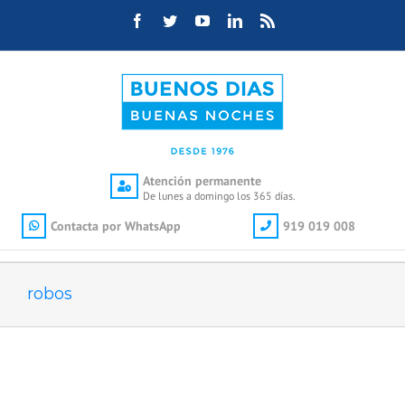
Saltar
Facebook
Twitter
YouTube
LinkedIn
Rss
al
contenido
Atención permanente
De lunes a domingo los 365 días.
Contacta por WhatsApp
919 019 008
robos