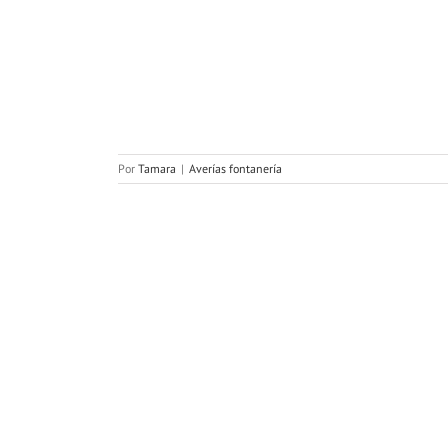
tipos de grifos
a
Por
Tamara
|
Averías fontanería