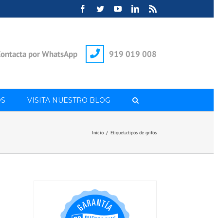
Facebook
Twitter
YouTube
LinkedIn
Rss
ontacta por WhatsApp
919 019 008
S
VISITA NUESTRO BLOG
Inicio
/
Etiqueta:
tipos de grifos