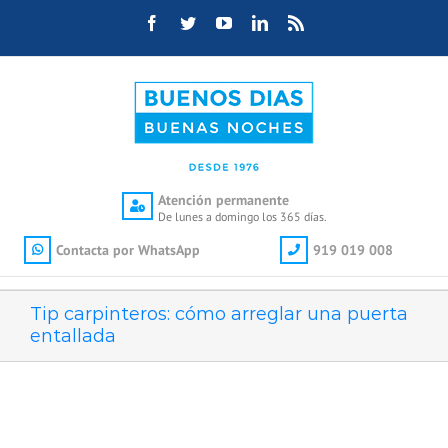
Saltar
Facebook
Twitter
YouTube
LinkedIn
Rss
al
contenido
Atención permanente
De lunes a domingo los 365 días.
Contacta por WhatsApp
919 019 008
Tip carpinteros: cómo arreglar una puerta
entallada