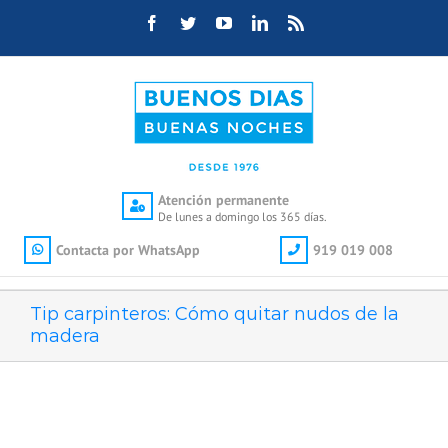
Saltar
Facebook
Twitter
YouTube
LinkedIn
Rss
al
contenido
Atención permanente
De lunes a domingo los 365 días.
Contacta por WhatsApp
919 019 008
Tip carpinteros: Cómo quitar nudos de la
madera