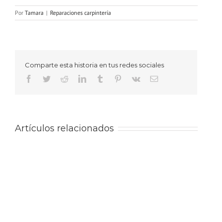
Por
Tamara
|
Reparaciones carpintería
Comparte esta historia en tus redes sociales
Facebook
Twitter
Reddit
LinkedIn
Tumblr
Pinterest
Vk
Correo
electrónico
Artículos relacionados