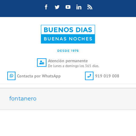
Saltar
Facebook
Twitter
YouTube
LinkedIn
Rss
al
contenido
Atención permanente
De lunes a domingo los 365 días.
Contacta por WhatsApp
919 019 008
fontanero