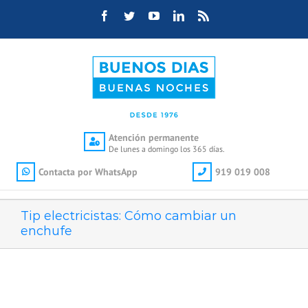
Saltar
Facebook
Twitter
YouTube
LinkedIn
Rss
al
contenido
Atención permanente
De lunes a domingo los 365 días.
Contacta por WhatsApp
919 019 008
Tip electricistas: Cómo cambiar un
enchufe