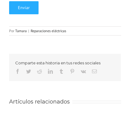
Por
Tamara
|
Reparaciones eléctricas
Comparte esta historia en tus redes sociales
Facebook
Twitter
Reddit
LinkedIn
Tumblr
Pinterest
Vk
Correo
electrónico
Artículos relacionados