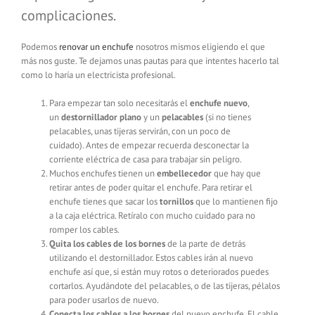
complicaciones.
Podemos
renovar un enchufe
nosotros mismos eligiendo el que
más nos guste. Te dejamos unas pautas para que intentes hacerlo tal
como lo haría un electricista
profesional.
Para empezar tan solo necesitarás el
enchufe nuevo
,
un
destornillador plano
y un
pelacables
(si no tienes
pelacables, unas tijeras servirán, con un poco de
cuidado). Antes de empezar recuerda desconectar la
corriente eléctrica de casa para trabajar sin peligro.
Muchos enchufes tienen un
embellecedor
que hay que
retirar antes de poder quitar el enchufe. Para retirar el
enchufe tienes que sacar los
tornillos
que lo mantienen fijo
a la caja eléctrica. Retíralo con mucho cuidado para no
romper los cables.
Quita los cables de los bornes
de la parte de detrás
utilizando el destornillador. Estos cables irán al nuevo
enchufe así que, si están muy rotos o deteriorados puedes
cortarlos. Ayudándote del pelacables, o de las tijeras, pélalos
para poder usarlos de nuevo.
Conecta los cables a los bornes
del nuevo enchufe. El cable