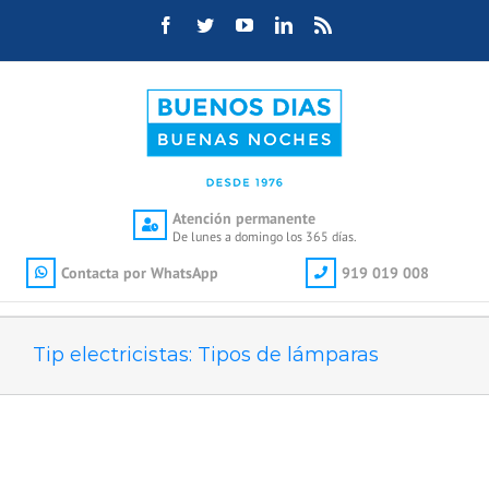
Saltar
Facebook
Twitter
YouTube
LinkedIn
Rss
al
contenido
Atención permanente
De lunes a domingo los 365 días.
Contacta por WhatsApp
919 019 008
Tip electricistas: Tipos de lámparas