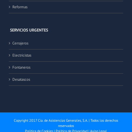
Reformas
SERVICIOS URGENTES
Cerrajeros
Electricistas
Fontaneros
Desatascos
Copyright 2017 Cia. de Asistencias Generales, S.A. | Todos los derechos
reservados
Política de Cookies
|
Política de Privacidad
|
Aviso Legal