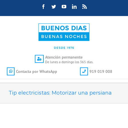
Saltar
Facebook
Twitter
YouTube
LinkedIn
Rss
al
contenido
Atención permanente
De lunes a domingo los 365 días.
Contacta por WhatsApp
919 019 008
Tip electricistas: Motorizar una persiana