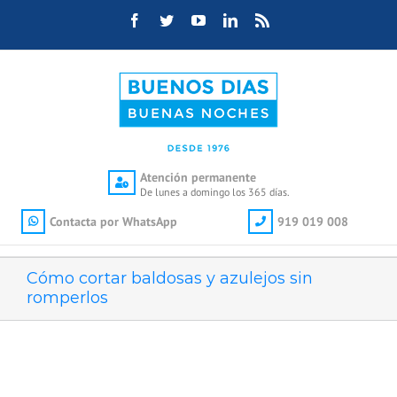
Saltar
Facebook
Twitter
YouTube
LinkedIn
Rss
al
contenido
Atención permanente
De lunes a domingo los 365 días.
Contacta por WhatsApp
919 019 008
Cómo cortar baldosas y azulejos sin
romperlos