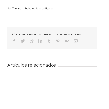
Por
Tamara
|
Trabajos de albañilería
Comparte esta historia en tus redes sociales
Facebook
Twitter
Reddit
LinkedIn
Tumblr
Pinterest
Vk
Correo
electrónico
Artículos relacionados