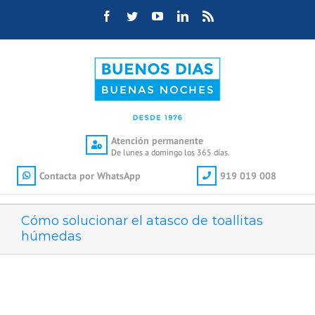
Saltar
Facebook
Twitter
YouTube
LinkedIn
Rss
al
contenido
Atención permanente
De lunes a domingo los 365 días.
Contacta por WhatsApp
919 019 008
Cómo solucionar el atasco de toallitas
húmedas