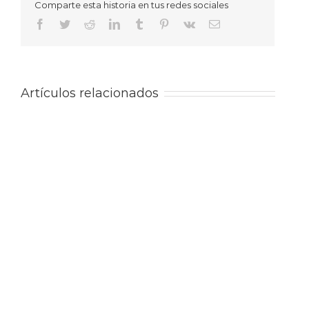
Comparte esta historia en tus redes sociales
Facebook
Twitter
Reddit
LinkedIn
Tumblr
Pinterest
Vk
Correo
electrónico
Artículos relacionados