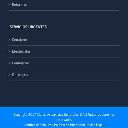
Reformas
SERVICIOS URGENTES
Cerrajeros
Electricistas
Fontaneros
Desatascos
Copyright 2017 Cia. de Asistencias Generales, S.A. | Todos los derechos
reservados
Política de Cookies
|
Política de Privacidad
|
Aviso Legal