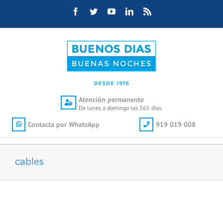
Saltar
Facebook
Twitter
YouTube
LinkedIn
Rss
al
contenido
Atención permanente
De lunes a domingo los 365 días.
Contacta por WhatsApp
919 019 008
cables