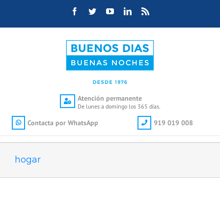
Saltar
Facebook
Twitter
YouTube
LinkedIn
Rss
al
contenido
Atención permanente
De lunes a domingo los 365 días.
Contacta por WhatsApp
919 019 008
hogar