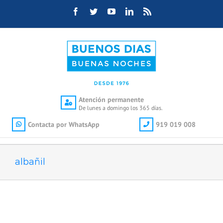
Saltar
Facebook
Twitter
YouTube
LinkedIn
Rss
al
contenido
Atención permanente
De lunes a domingo los 365 días.
Contacta por WhatsApp
919 019 008
albañil